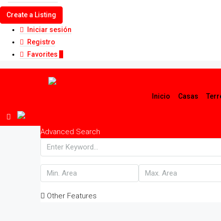
Create a Listing
Iniciar sesión
Registro
Favorites
0
Inicio
Casas
Ter
Advanced Search
Other Features