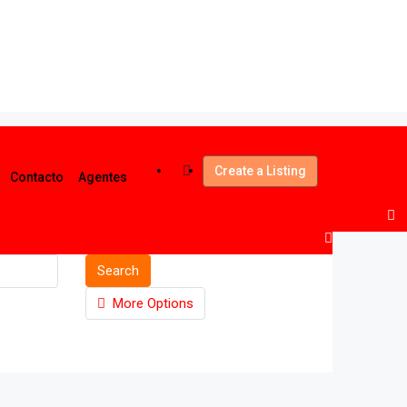
Create a Listing
Contacto
Agentes
Search
More Options