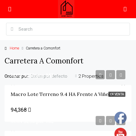
Home
Carretera a Comonfort
Carretera A Comonfort
MXN
$250/por M2
Ordenar por:
2 Properties
Orden por defecto
Macro Lote Terreno 9.4 HA Frente A Viñedo
EN VENTA
94,368
MXN
$250/por M2