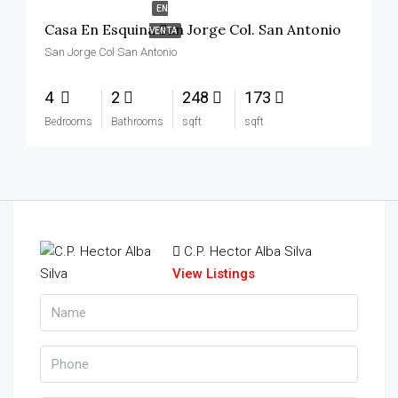
EN
Casa En Esquina San Jorge Col. San Antonio
VENTA
San Jorge Col San Antonio
4
2
248
173
Bedrooms
Bathrooms
sqft
sqft
C.P. Hector Alba Silva
View Listings