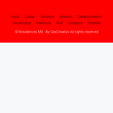
Inicio
Casas
Terrenos
Viñedos
Departamentos
Desarrollos
Ranchos
Golf
Contacto
Agentes
© Residences MX - By GexCreativo All rights reserved