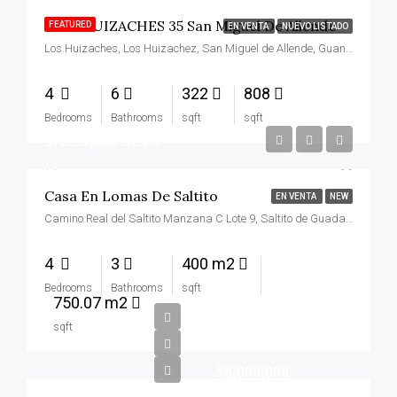
Casa HUIZACHES 35 San Miguel De Allende
FEATURED
EN VENTA
NUEVO LISTADO
Los Huizaches, Los Huizachez, San Miguel de Allende, Guanajuato, 37797, México
4
6
322
808
Bedrooms
Bathrooms
sqft
sqft
$7,999,000 MXN
Casa En Lomas De Saltito
EN VENTA
NEW
Camino Real del Saltito Manzana C Lote 9, Saltito de Guadalupe, San Miguel de Allende
4
3
400 m2
Bedrooms
Bathrooms
sqft
750.07 m2
sqft
$8,000,000