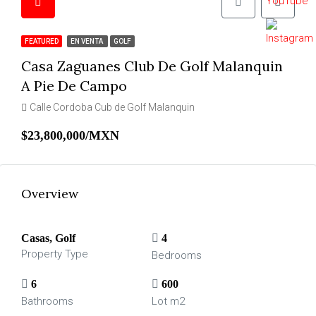
FEATURED
EN VENTA
GOLF
Casa Zaguanes Club De Golf Malanquin
A Pie De Campo
Calle Cordoba Cub de Golf Malanquin
$23,800,000/MXN
Overview
Casas, Golf
4
Property Type
Bedrooms
6
600
Bathrooms
Lot m2