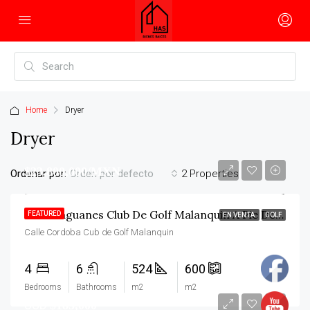
Home
Dryer
Dryer
$23,800,000/MXN
Ordenar por:
2 Properties
Orden por defecto
Casa Zaguanes Club De Golf Malanquin A Pie De Campo
FEATURED
EN VENTA
GOLF
Calle Cordoba Cub de Golf Malanquin
4
6
524
600
Bedrooms
Bathrooms
m2
m2
USD
$185,000