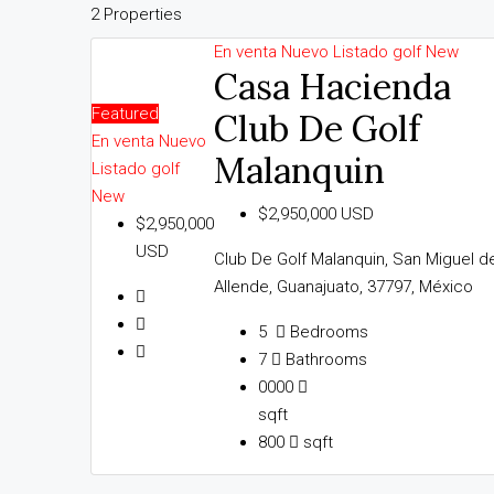
2 Properties
En venta
Nuevo Listado
golf
New
Casa Hacienda
Featured
Club De Golf
En venta
Nuevo
Malanquin
Listado
golf
New
$2,950,000 USD
$2,950,000
USD
Club De Golf Malanquin, San Miguel d
Allende, Guanajuato, 37797, México
5
Bedrooms
7
Bathrooms
0000
sqft
800
sqft