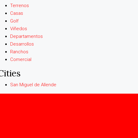
Terrenos
Casas
Golf
Viñedos
Departamentos
Desarrollos
Ranchos
Comercial
Cities
San Miguel de Allende