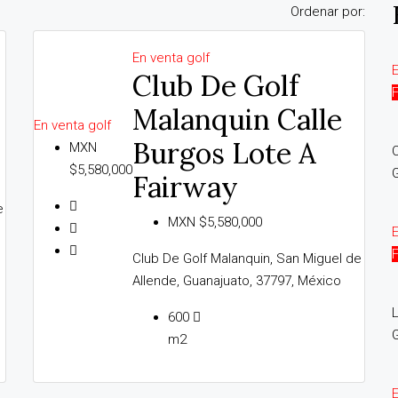
Ordenar por:
En venta
golf
Club De Golf
Malanquin Calle
En venta
golf
Burgos Lote A
MXN
C
$5,580,000
G
Fairway
e
MXN $5,580,000
Club De Golf Malanquin, San Miguel de
Allende, Guanajuato, 37797, México
L
600
G
m2