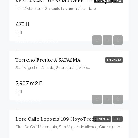
VENTANAS Lote 57 Manzana 11 En Esquina
EN VENTA
NEW
Lote 2 Manzana 2 circuito Lavanda Zirandaro
470
sqft
MXN $39,535,000
Terreno Frente A SAPASMA
EN VENTA
San Miguel de Allende, Guanajuato, México
7,907 m2
sqft
$3,850,000
Lote Calle Leponia 109 HoyoTrece
EN VENTA
GOLF
Club De Golf Malanquin, San Miguel de Allende, Guanajuato, 37797, México