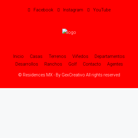
Facebook
Instagram
YouTube
Inicio
Casas
Terrenos
Viñedos
Departamentos
Desarrollos
Ranchos
Golf
Contacto
Agentes
© Residences MX - By GexCreativo All rights reserved