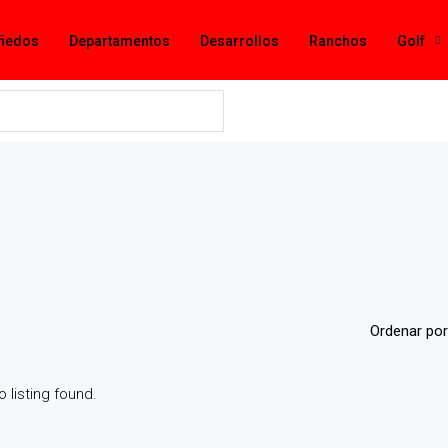
ñedos
Departamentos
Desarrollos
Ranchos
Golf
Ordenar por
o listing found.