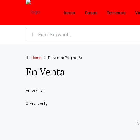
Inicio
Casas
Terrenos
Vi
Home
En venta
(Página 6)
En Venta
En venta
0 Property
N