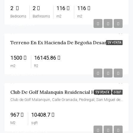
2
2
116
116
Bedrooms
Bathrooms
m2
m2
$3,800,000
Terreno En Ex Hacienda De Begoña Desarrollo Privado
EN VENTA
1500
16145.86
m2
ft2
USD
$395,000
Club De Golf Malanquin Residencial HoyoTrece Lote 59 Y 60
EN VENTA
GOLF
Club de Golf Malanquin, Calle Granada, Pedregal, San Miguel de Allende, Guanajuato, 37756, México
967
10408.7
M2
sqft
MXN
$4,685,000