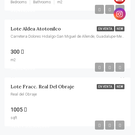
Bedrooms
Bathrooms
m2
$1,410,000
Lote Aldea Atotonilco
EN VENTA
NEW
Carretera Dolores Hidalgo-San Miguel de Allende, Guadalupe-Mexiquito, San Miguel de Allende, Guanajuato, 37717, México
300
m2
$4,824,000
Lote Fracc. Real Del Obraje
EN VENTA
NEW
Real del Obraje
1005
sqft
MXN $5,580,000