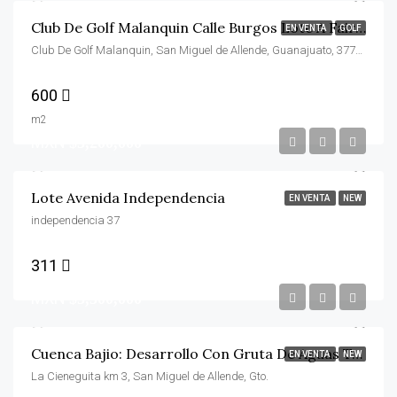
Club De Golf Malanquin Calle Burgos Lote A Fairway
EN VENTA
GOLF
Club De Golf Malanquin, San Miguel de Allende, Guanajuato, 37797, México
600
m2
MXN
$3,200,000
Lote Avenida Independencia
EN VENTA
NEW
independencia 37
311
MXN
$3,300,000
Cuenca Bajio: Desarrollo Con Gruta De Aguas Termales
EN VENTA
NEW
La Cieneguita km 3, San Miguel de Allende, Gto.