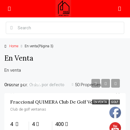
Home
En venta
(Página 3)
En Venta
En venta
USD
$185,000
Ordenar por:
50 Properties
Orden por defecto
Fraccional QUIMERA Club De Golf Ventanas
EN VENTA
GOLF
Club de golf ventanas
4
4
400