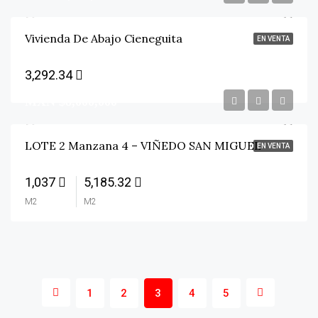
Vivienda De Abajo Cieneguita
EN VENTA
3,292.34
MXN $8,000,000
LOTE 2 Manzana 4 – VIÑEDO SAN MIGUEL
EN VENTA
1,037
5,185.32
M2
M2
1
2
3
4
5