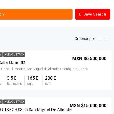
ch
Save Search
Ordenar por:
A
NUEVO LISTADO
MXN $6,500,000
alle Llano 62
Calle del Llano, El Paraiso, San Miguel de Allende, Guanajuato, 37774, México
3.5
165
200
s
Bathrooms
sqft
sqft
A
NUEVO LISTADO
MXN $15,600,000
HUIZACHES 35 San Miguel De Allende