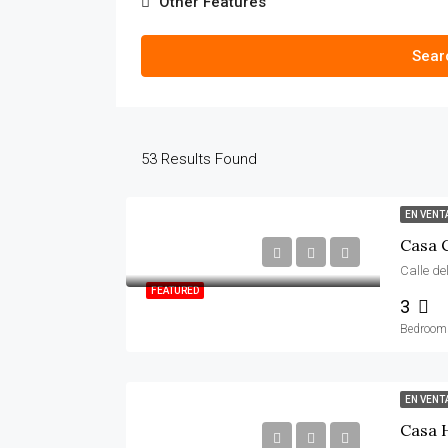
Other Features
Sear
53
Results Found
EN VENT
Casa C
FEATURED
3
Bedroom
EN VENT
Casa 