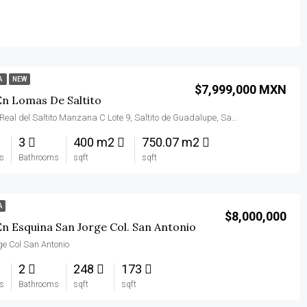
A
NEW
$7,999,000 MXN
En Lomas De Saltito
Camino Real del Saltito Manzana C Lote 9, Saltito de Guadalupe, San Miguel de Allende
3
400 m2
750.07 m2
s
Bathrooms
sqft
sqft
A
$8,000,000
n Esquina San Jorge Col. San Antonio
e Col San Antonio
2
248
173
s
Bathrooms
sqft
sqft