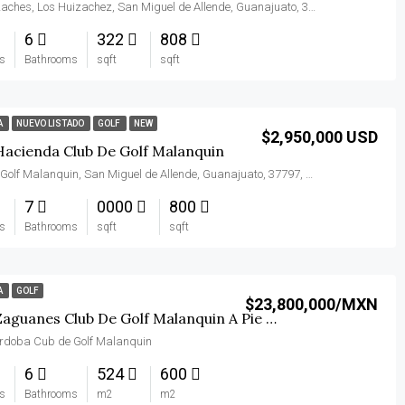
Los Huizaches, Los Huizachez, San Miguel de Allende, Guanajuato, 37797, México
6
322
808
s
Bathrooms
sqft
sqft
A
NUEVO LISTADO
GOLF
NEW
$2,950,000 USD
Hacienda Club De Golf Malanquin
Club De Golf Malanquin, San Miguel de Allende, Guanajuato, 37797, México
7
0000
800
s
Bathrooms
sqft
sqft
A
GOLF
$23,800,000/MXN
Casa Zaguanes Club De Golf Malanquin A Pie De Campo
ordoba Cub de Golf Malanquin
6
524
600
s
Bathrooms
m2
m2