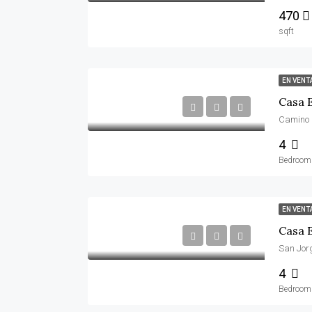
470
sqft
EN VENT
Casa 
4
Bedroom
EN VENT
Casa E
San Jorg
4
Bedroom