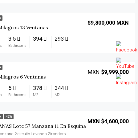
A
$9,800,000 MXN
Milagros 13 Ventanas
3.5
394
293
s
Bathrooms
A
MXN
$9,999,000
Milagros 6 Ventanas
5
378
344
s
Bathrooms
M2
M2
A
NEW
MXN $4,600,000
NAS Lote 57 Manzana 11 En Esquina
Manzana 2 circuito Lavanda Zirandaro