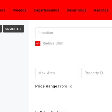
nos
Viñedos
Departamentos
Desarrollos
Ranchos
TALLA COMPLETA
SIGUIENTE
Radius
0
km
Price Range
From
To