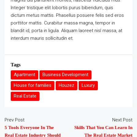
magnis dis parturient montes, nascetur ridiculus mus.
Integer tristique elit lobortis purus bibendum, quis
dictum metus mattis. Phasellus posuere felis sed eros
porttitor mattis. Curabitur massa magna, tempor in
blandit id, porta in ligula. Aliquam laoreet nisl massa, at
interdum mauris sollicitudin et.
Tags
Apartment
Business Development
House for families
Houzez
Luxury
Real Estate
Prev Post
Next Post
5 Tools Everyone In The
Skills That You Can Learn In
Real Estate Industry Should
The Real Estate Market