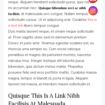
neque. Aliquam hendrerit sollicitudin purus, quis rutrum
mi accumsan nec.
Quisque bibendum orci ac nibh
, at malesuada orci congue. Nullam tempus
facilisis
sollicitudin cursus. Ut et adipiscing erat. Curabitur
this is
a text link
libero tempus congue.
Duis mattis laoreet neque, et ornare neque sollicitudin
at. Proin sagittis dolor sed mi elementum pretium.
Donec et justo ante. Vivamus egestas sodales est, eu
rhoncus urna semper eu. Cum sociis natoque
penatibus et magnis dis parturient montes, nascetur
ridiculus mus. Integer tristique elit lobortis purus
bibendum, quis dictum metus mattis. Phasellus
posuere felis sed eros porttitor mattis. Curabitur massa
magna, tempor in blandit id, porta in ligula. Aliquam
laoreet nisl massa, at interdum mauris sollicitudin et.
Quisque This Is A Link Nibh
Facilisis At Malesuada