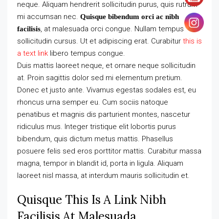
neque. Aliquam hendrerit sollicitudin purus, quis rutrum
mi accumsan nec.
Quisque bibendum orci ac nibh
, at malesuada orci congue. Nullam tempus
facilisis
sollicitudin cursus. Ut et adipiscing erat. Curabitur
this is
a text link
libero tempus congue.
Duis mattis laoreet neque, et ornare neque sollicitudin
at. Proin sagittis dolor sed mi elementum pretium.
Donec et justo ante. Vivamus egestas sodales est, eu
rhoncus urna semper eu. Cum sociis natoque
penatibus et magnis dis parturient montes, nascetur
ridiculus mus. Integer tristique elit lobortis purus
bibendum, quis dictum metus mattis. Phasellus
posuere felis sed eros porttitor mattis. Curabitur massa
magna, tempor in blandit id, porta in ligula. Aliquam
laoreet nisl massa, at interdum mauris sollicitudin et.
Quisque This Is A Link Nibh
Facilisis At Malesuada