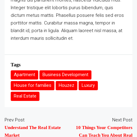
magnis dis parturient montes, nascetur ridiculus mus.
Integer tristique elit lobortis purus bibendum, quis
dictum metus mattis. Phasellus posuere felis sed eros
porttitor mattis. Curabitur massa magna, tempor in
blandit id, porta in ligula. Aliquam laoreet nisl massa, at
interdum mauris sollicitudin et.
Tags
Apartment
Business Development
House for families
Houzez
Luxury
Real Estate
Prev Post
Next Post
Understand The Real Estate
10 Things Your Competitors
Market
Can Teach You About Real