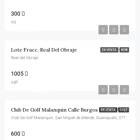
300
m2
$4,824,000
Lote Fracc. Real Del Obraje
EN VENTA
NEW
Real del Obraje
1005
sqft
MXN $5,580,000
Club De Golf Malanquin Calle Burgos Lote A Fairway
EN VENTA
GOLF
Club De Golf Malanquin, San Miguel de Allende, Guanajuato, 37797, México
600