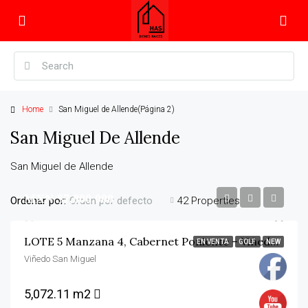
Home
San Miguel de Allende
(Página 2)
San Miguel De Allende
San Miguel de Allende
MXN $7,800,000
Ordenar por:
42 Properties
Orden por defecto
LOTE 5 Manzana 4, Cabernet Poniente – Viñedo San Miguel
EN VENTA
GOLF
NEW
Viñedo San Miguel
5,072.11 m2