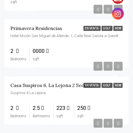
sqft
$5,500,000
Primavera Residencias
EN VENTA
GOLF
NEW
Hotel Misión San Miguel de Allende, 1, Calle Real Salida a Querétaro, La Palmita, San Miguel de Allende, Guanajuato, 37700, México
2
0000
Bedrooms
sqft
$7,950,000
Casa Suspiros 6, La Lejona 2 Seccion
EN VENTA
GOLF
NEW
Suspiros 6 La Lejona
2
2.5
223
250
Bedrooms
Bathrooms
sqft
sqft
$300 USD EL M2