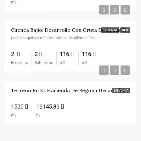
m2
MXN
$3,300,000
Cuenca Bajio: Desarrollo Con Gruta De Aguas Termales
EN VENTA
NEW
La Cieneguita km 3, San Miguel de Allende, Gto.
2
2
116
116
Bedrooms
Bathrooms
m2
m2
$3,800,000
Terreno En Ex Hacienda De Begoña Desarrollo Privado
EN VENTA
1500
16145.86
m2
ft2