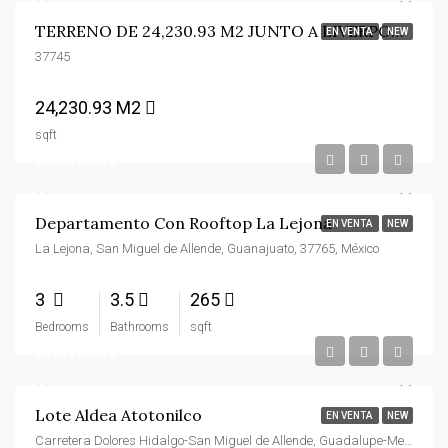
TERRENO DE 24,230.93 M2 JUNTO A LIVERPOOL
EN VENTA
NEW
37745
24,230.93 M2
sqft
$5,000,000
Departamento Con Rooftop La Lejona
EN VENTA
NEW
La Lejona, San Miguel de Allende, Guanajuato, 37765, México
3
3.5
265
Bedrooms
Bathrooms
sqft
$1,410,000
Lote Aldea Atotonilco
EN VENTA
NEW
Carretera Dolores Hidalgo-San Miguel de Allende, Guadalupe-Mexiquito, San Miguel de Allende, Guanajuato, 37717, México